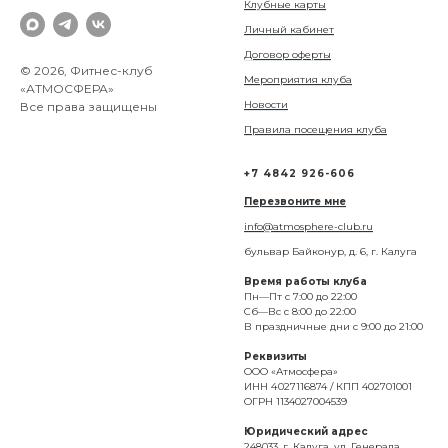
Клубные карты
Личный кабинет
Договор оферты
© 2026, Фитнес-клуб
Мероприятия клуба
«АТМОСФЕРА»
Новости
Все права защищены
Правила посещения клуба
+7 4842 926-606
Перезвоните мне
info@atmosphere-club.ru
бульвар Байконур, д. 6, г. Калуга
Время работы клуба
Пн—Пт с 7:00 до 22:00
Сб—Вс с 8:00 до 22:00
В праздничные дни с 9:00 до 21:00
Реквизиты
ООО «Атмосфера»
ИНН 4 027116874 / КПП 402701001
ОГРН 1134027004539
Юридический адрес
248033, г. Калуга, ул. Генерала