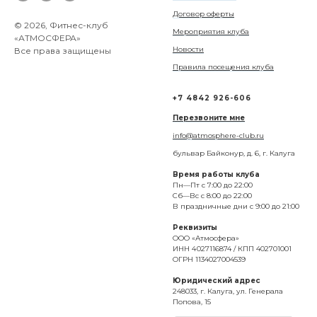
Договор оферты
© 2026, Фитнес-клуб
Мероприятия клуба
«АТМОСФЕРА»
Новости
Все права защищены
Правила посещения клуба
+7 4842 926-606
Перезвоните мне
info@atmosphere-club.ru
бульвар Байконур, д. 6, г. Калуга
Время работы клуба
Пн—Пт с 7:00 до 22:00
Сб—Вс с 8:00 до 22:00
В праздничные дни с 9:00 до 21:00
Реквизиты
ООО «Атмосфера»
ИНН 4 027116874 / КПП 402701001
ОГРН 1134027004539
Юридический адрес
248033, г. Калуга, ул. Генерала
Попова, 15