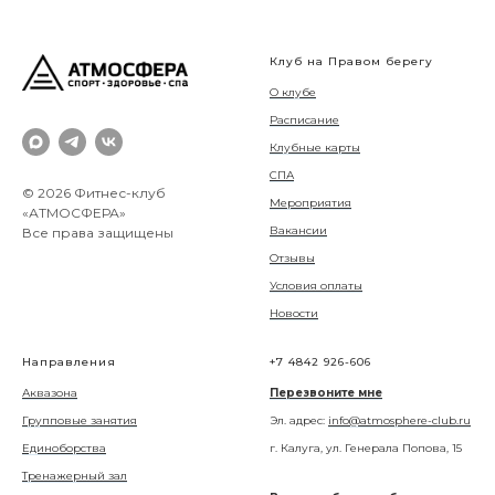
Клуб на Правом берегу
О клубе
Расписание
Клубные карты
СПА
© 2026 Фитнес-клуб
Мероприятия
«АТМОСФЕРА»
Вакансии
Все права защищены
Отзывы
Условия оплаты
Новости
Направления
+7 4842 926-606
Аквазона
Перезвоните мне
Групповые занятия
Эл. адрес:
info@atmosphere-club.ru
Единоборства
г. Калуга, ул. Генерала Попова, 15
Тренажерный зал