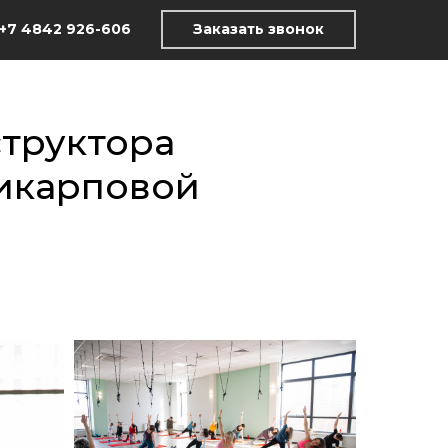
+7 4842 926-606
Заказать звонок
структора
икарповой