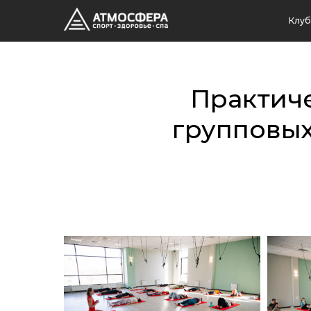
Клуб
Практиче
групповы