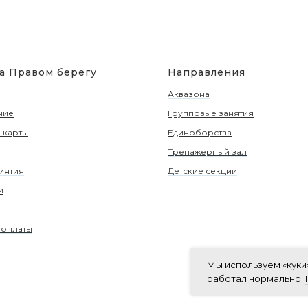
на Правом берегу
Направления
Аквазона
ние
Групповые занятия
 карты
Единоборства
Тренажерный зал
иятия
Детские секции
и
 оплаты
Мы используем «куки»
работал нормально.