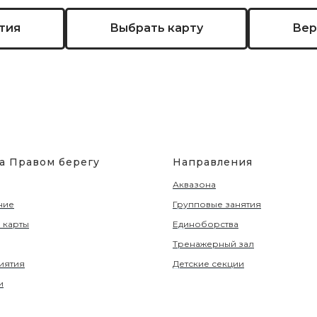
тия
Выбрать карту
Вер
на Правом берегу
Направления
Аквазона
ние
Групповые занятия
 карты
Единоборства
Тренажерный зал
иятия
Детские секции
и