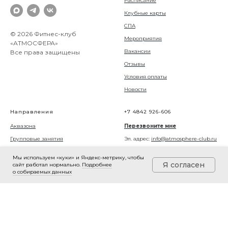
Расписание
Клубные карты
СПА
© 2026 Фитнес-клуб
Мероприятия
«АТМОСФЕРА»
Вакансии
Все права защищены
Отзывы
Условия оплаты
Новости
Направления
+7 4842 926-606
Аквазона
Перезвоните мне
Групповые занятия
Эл. адрес:
info@atmosphere-club.ru
Единоборства
г. Калуга, ул. Генерала Попова, 15
Мы используем «куки» и Яндекс-метрику, чтобы
Я согласен
Тренажерный зал
сайт работал нормально.
Подробнее
о собираемых данных
Время работы клуба
Детские секции
Пн—Пт с 7:00 до 23:00
Сб-Вс с 8:00 до 22:00
В праздничные дни с 9:00 до 21:00
Агентство фитнес-маркетинга
сделало и поддерживает сайт