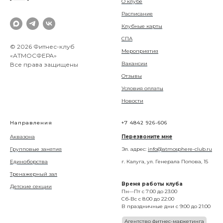
О клубе
Расписание
Клубные карты
СПА
© 2026 Фитнес-клуб
Мероприятия
«АТМОСФЕРА»
Вакансии
Все права защищены
Отзывы
Условия оплаты
Новости
Направления
+7 4842 926-606
Аквазона
Перезвоните мне
Групповые занятия
Эл. адрес:
info@atmosphere-club.ru
Единоборства
г. Калуга, ул. Генерала Попова, 15
Тренажерный зал
Время работы клуба
Детские секции
Пн—Пт с 7:00 до 23:00
Сб-Вс с 8:00 до 22:00
В праздничные дни с 9:00 до 21:00
Агентство фитнес-маркетинга